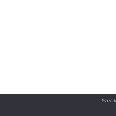
Nós util