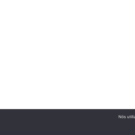
Nós util