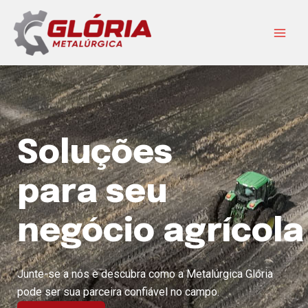
Ir
Main
para
Men
o
conteúdo
Soluções
para seu
negócio agrícola
Junte-se a nós e descubra como a Metalúrgica Glória
pode ser sua parceira confiável no campo.